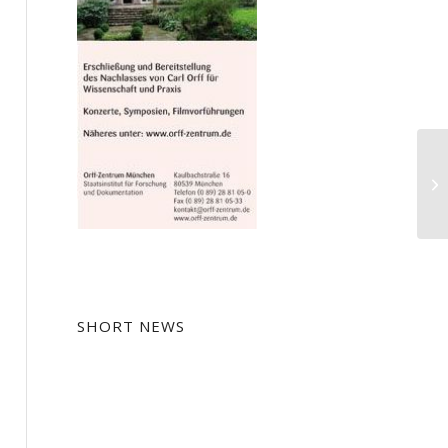
Dr
Ph
Be
SHORT NEWS