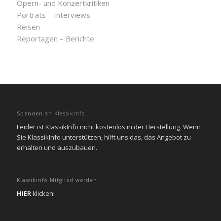
Opern- und Konzertkritiken
Porträts – Interviews
Reisen
Reportagen – Berichte
Spenden an KlassikInfo
Leider ist KlassikInfo nicht kostenlos in der Herstellung. Wenn
Sie KlassikInfo unterstützen, hilft uns das, das Angebot zu
erhalten und auszubauen.
Klassikinfo Mitglied werden
HIER
klicken!