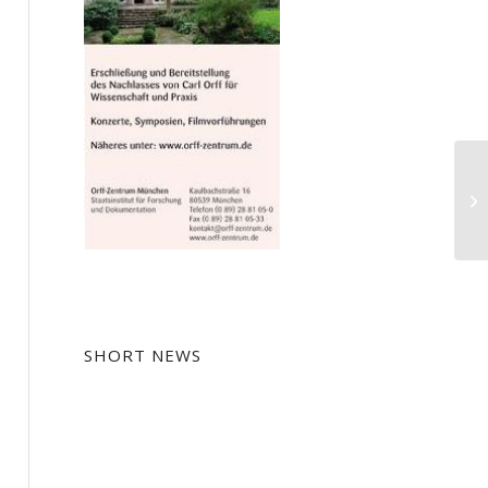
Ur
Op
SHORT NEWS