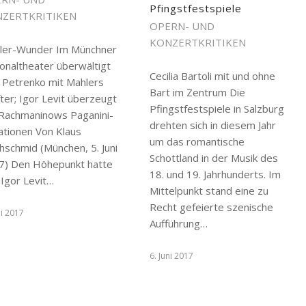
Pfingstfestspiele
ZERTKRITIKEN
OPERN- UND
KONZERTKRITIKEN
ler-Wunder Im Münchner
onaltheater überwältigt
Cecilia Bartoli mit und ohne
ll Petrenko mit Mahlers
Bart im Zentrum Die
ter; Igor Levit überzeugt
Pfingstfestspiele in Salzburg
 Rachmaninows Paganini-
drehten sich in diesem Jahr
ationen Von Klaus
um das romantische
hschmid (München, 5. Juni
Schottland in der Musik des
7) Den Höhepunkt hatte
18. und 19. Jahrhunderts. Im
 Igor Levit…
Mittelpunkt stand eine zu
Recht gefeierte szenische
ni 2017
Aufführung…
6. Juni 2017