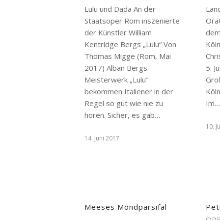
Lulu und Dada An der
Land
Staatsoper Rom inszenierte
Ora
der Künstler William
dem
Kentridge Bergs „Lulu“ Von
Köl
Thomas Migge (Rom, Mai
Chr
2017) Alban Bergs
5. J
Meisterwerk „Lulu"
Groß
bekommen Italiener in der
Köln
Regel so gut wie nie zu
Im
hören. Sicher, es gab…
10. J
14. Juni 2017
Meeses Mondparsifal
Pet
OPE