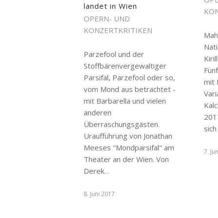
landet in Wien
KON
OPERN- UND
KONZERTKRITIKEN
Mah
Nati
Parzefool und der
Kiri
Stoffbärenvergewaltiger
Fünf
Parsifal, Parzefool oder so,
mit
vom Mond aus betrachtet -
Vari
mit Barbarella und vielen
Kalc
anderen
201
Überraschungsgästen.
sich
Uraufführung von Jonathan
Meeses "Mondparsifal" am
7. Ju
Theater an der Wien. Von
Derek…
8. Juni 2017