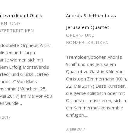
teverdi und Gluck
András Schiff und das
RN- UND
Jerusalem Quartet
ZERTKRITIKEN
OPERN- UND
KONZERTKRITIKEN
 doppelte Orpheus Arcis-
listen und L’arpa
Tremoloeruptionen András
tante widmen sich mit
Schiff und das Jerusalem
ßem Erfolg Monteverdis
Quartet zu Gast in Köln Von
rfeo“ und Glucks „Orfeo
Christoph Zimmermann (Köln,
uridice“ Von Klaus
22. Mai 2017) Dass Künstler,
chschmid (München, 25.,
die gerne solistisch oder mit
 Mai 2017) Im Mai vor 450
Orchester musizieren, sich in
ren wurde…
ein Kammermusikensemble
einfügen,…
ni 2017
3. Juni 2017