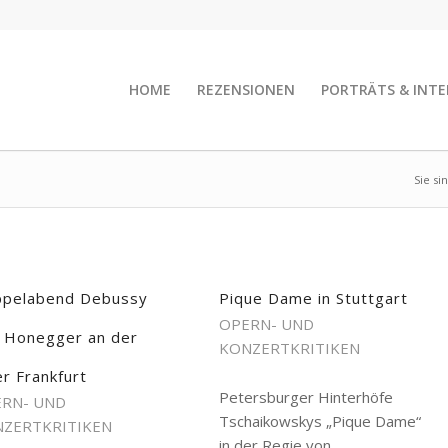
HOME
REZENSIONEN
PORTRÄTS & INTE
Sie si
pelabend Debussy
Pique Dame in Stuttgart
OPERN- UND
 Honegger an der
KONZERTKRITIKEN
r Frankfurt
Petersburger Hinterhöfe
RN- UND
Tschaikowskys „Pique Dame“
ZERTKRITIKEN
in der Regie von