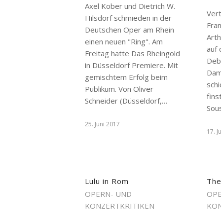
Axel Kober und Dietrich W.
Vert
Hilsdorf schmieden in der
Fra
Deutschen Oper am Rhein
Art
einen neuen "Ring". Am
auf 
Freitag hatte Das Rheingold
Deb
in Düsseldorf Premiere. Mit
Damo
gemischtem Erfolg beim
schi
Publikum. Von Oliver
fins
Schneider (Düsseldorf,…
Sou
25. Juni 2017
17. J
Lulu in Rom
The
OPERN- UND
OPE
KONZERTKRITIKEN
KON