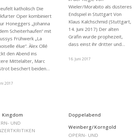
Wieler/Morabito als düsteres
eufelt katholisch Die
Endspiel in Stuttgart Von
nkfurter Oper kombiniert
Klaus Kalchschmid (Stuttgart,
hur Honeggers „Johanna
14. Juni 2017) Der alten
dem Scheiterhaufen“ mit
Gräfin wurde prophezeit,
ussys Frühwerk „La
dass einst ihr dritter und…
iselle élue“. Àlex Ollé
ckt den Abend ins
16. Juni 2017
tere Mittelalter, Marc
strot beschert beiden…
uni 2017
 Kingdom
Doppelabend
RN- UND
Weinberg/Korngold
ZERTKRITIKEN
OPERN- UND