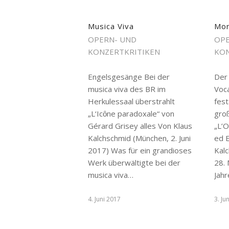
Musica Viva
Mon
OPERN- UND
OPE
KONZERTKRITIKEN
KON
Engelsgesänge Bei der
Der
musica viva des BR im
Voca
Herkulessaal überstrahlt
fes
„L‘Icȏne paradoxale“ von
gro
Gérard Grisey alles Von Klaus
„L’O
Kalchschmid (München, 2. Juni
ed E
2017) Was für ein grandioses
Kal
Werk überwältigte bei der
28.
musica viva…
Jah
4. Juni 2017
3. Ju