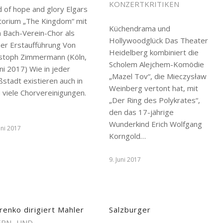
KONZERTKRITIKEN
 of hope and glory Elgars
torium „The Kingdom“ mit
Küchendrama und
 Bach-Verein-Chor als
Hollywoodglück Das Theater
ner Erstaufführung Von
Heidelberg kombiniert die
istoph Zimmermann (Köln,
Scholem Alejchem-Komödie
uni 2017) Wie in jeder
„Mazel Tov“, die Mieczysław
stadt existieren auch in
Weinberg vertont hat, mit
 viele Chorvereinigungen.
„Der Ring des Polykrates“,
…
den das 17-jährige
Wunderkind Erich Wolfgang
uni 2017
Korngold…
9. Juni 2017
renko dirigiert Mahler
Salzburger
RN- UND