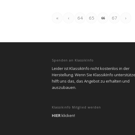
«
‹
64
65
67
›
66
Spenden an KlassikInfo
Leider ist KlassikInfo nicht kostenlos in der
Herstellung. Wenn Sie KlassikInfo unterstütz
hilft uns das, das Angebot zu erhalten und
auszubauen.
Klassikinfo Mitglied werden
HIER
klicken!