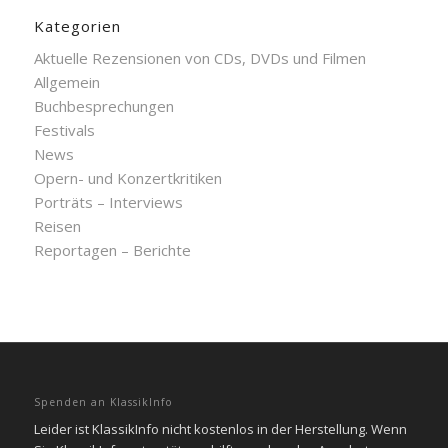
Kategorien
Aktuelle Rezensionen von CDs, DVDs und Filmen
Allgemein
Buchbesprechungen
Festivals
News
Opern- und Konzertkritiken
Porträts – Interviews
Reisen
Reportagen – Berichte
Spenden an KlassikInfo
Leider ist KlassikInfo nicht kostenlos in der Herstellung. Wenn