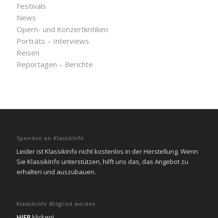
Festivals
News
Opern- und Konzertkritiken
Porträts – Interviews
Reisen
Reportagen – Berichte
Spenden an KlassikInfo
Leider ist KlassikInfo nicht kostenlos in der Herstellung. Wenn
Sie KlassikInfo unterstützen, hilft uns das, das Angebot zu
erhalten und auszubauen.
Klassikinfo Mitglied werden
HIER
klicken!