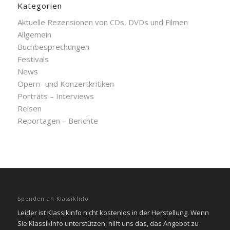
Kategorien
Aktuelle Rezensionen von CDs, DVDs und Filmen
Allgemein
Buchbesprechungen
Festivals
News
Opern- und Konzertkritiken
Porträts – Interviews
Reisen
Reportagen – Berichte
Spenden an KlassikInfo
Leider ist KlassikInfo nicht kostenlos in der Herstellung. Wenn
Sie KlassikInfo unterstützen, hilft uns das, das Angebot zu