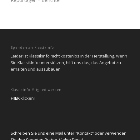
Reportagen – Berichte
Spenden an KlassikInfo
Leider ist KlassikInfo nicht kostenlos in der Herstellung. Wenn
Sie KlassikInfo unterstützen, hilft uns das, das Angebot zu
erhalten und auszubauen.
Klassikinfo Mitglied werden
HIER
klicken!
Schreiben Sie uns eine Mail unter "Kontakt" oder verwenden
Sie den Spenden-Button. Vielen Dank!