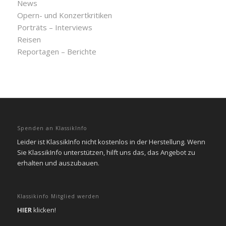
News
Opern- und Konzertkritiken
Porträts – Interviews
Reisen
Reportagen – Berichte
Spenden an KlassikInfo
Leider ist KlassikInfo nicht kostenlos in der Herstellung. Wenn
Sie KlassikInfo unterstützen, hilft uns das, das Angebot zu
erhalten und auszubauen.
Klassikinfo Mitglied werden
HIER
klicken!