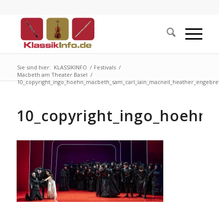
Sie sind hier:
KLASSIKINFO
/
Festivals
/
Macbeth am Theater Basel
/
10_copyright_ingo_hoehn_macbeth_sam_carl_iain_macneil_heather_engebret.
10_copyright_ingo_hoehn_